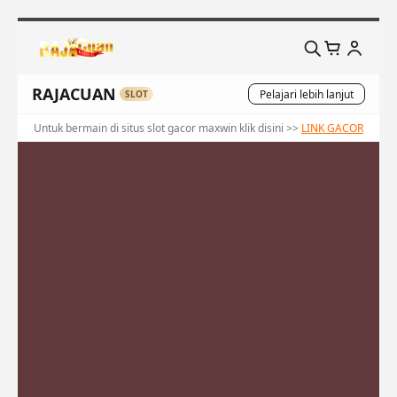
RAJACUAN
Pelajari lebih lanjut
SLOT
Untuk bermain di situs slot gacor maxwin klik disini >>
LINK GACOR